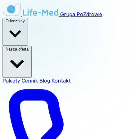
Grupa
PoZdrowie
O lecznicy
Nasza oferta
Pakiety
Cennik
Blog
Kontakt