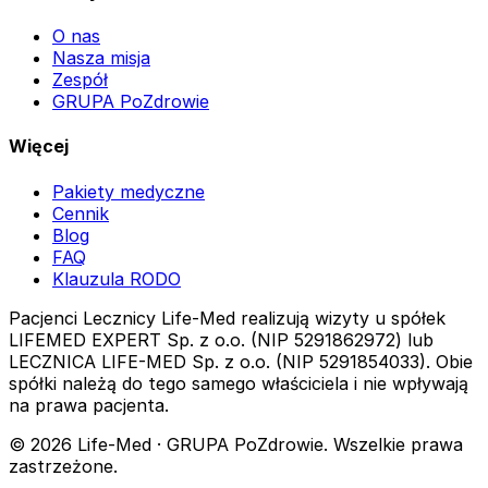
O nas
Nasza misja
Zespół
GRUPA PoZdrowie
Więcej
Pakiety medyczne
Cennik
Blog
FAQ
Klauzula RODO
Pacjenci Lecznicy Life-Med realizują wizyty u spółek
LIFEMED EXPERT Sp. z o.o. (NIP 5291862972) lub
LECZNICA LIFE-MED Sp. z o.o. (NIP 5291854033). Obie
spółki należą do tego samego właściciela i nie wpływają
na prawa pacjenta.
© 2026 Life-Med · GRUPA PoZdrowie. Wszelkie prawa
zastrzeżone.