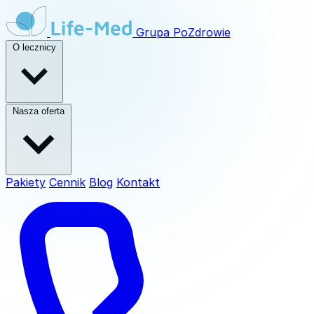
Grupa
PoZdrowie
O lecznicy
Nasza oferta
Pakiety
Cennik
Blog
Kontakt